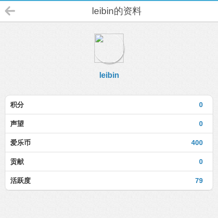
leibin的资料
leibin
积分
0
声望
0
爱乐币
400
贡献
0
活跃度
79